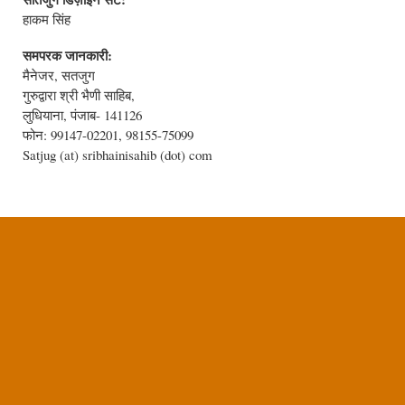
हाकम सिंह
समपरक जानकारी:
मैनेजर, सतजुग
गुरुद्वारा श्री भैणी साहिब,
लुधियाना, पंजाब- 141126
फोन: 99147-02201, 98155-75099
Satjug (at) sribhainisahib (dot) com