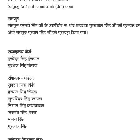
Satjug (at) sribhainisahib (dot) com
सतजुग
सतगुरु प्रताप सिंह जी के आशीर्वाद से और महाराज गुरदयाल सिंह जी की प्रत्यक्
अंक सतगुरु प्रताप सिंह जी को प्रस्तुत किया गया।
सलाहकार बोर्ड:
हरवेंद्र सिंह हंसपाल
गुरभेज सिंह गोराया
संपादक - मंडल:
सुवरन सिंह 'विर्क'
हरपाल सिंह 'सेवक'
सुखविंदर सिंह 'लायल'
निशान सिंह कथावाचक
जसवंत सिंह 'मस्त'
भजन सिंह
गुरलाल सिंह
सतिजुग डिज़ाइन सैट: