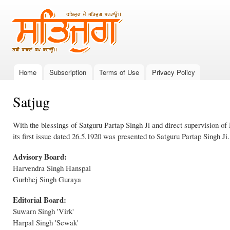
Ski
mai
ਸਤਿਜੁਗ
ਕਲਿਜੁਗ ਮੇਂ
con
ਸਤਿਜੁਗ
ਵਰਤਾਊਂ।।
ਤਬੀ
ਬਾਰਵਾਂ ਬਪ
Home
Subscription
Terms of Use
Privacy Policy
ਕਹਾਊਂ।।
Main menu
Satjug
With the blessings of Satguru Partap Singh Ji and direct supervision 
its first issue dated 26.5.1920 was presented to Satguru Partap Singh Ji.
Advisory Board:
Harvendra Singh Hanspal
Gurbhej Singh Guraya
Editorial Board:
Suwarn Singh 'Virk'
Harpal Singh 'Sewak'